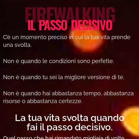
FIREWALKING
IL PASSO DECISIVO
C’è un momento preciso in cui la tua vita prende
una svolta.
Non è quando le condizioni sono perfette.
Non è quando tu sei la migliore versione di te.
Non è quando hai abbastanza tempo, abbastanza
risorse o abbastanza certezze.
La tua vita svolta quando
fai il passo decisivo.
Quel passo che hai rimandato migliaia di volte.