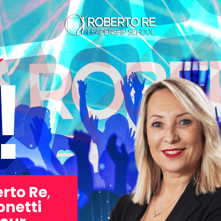
rto Re
,
onetti