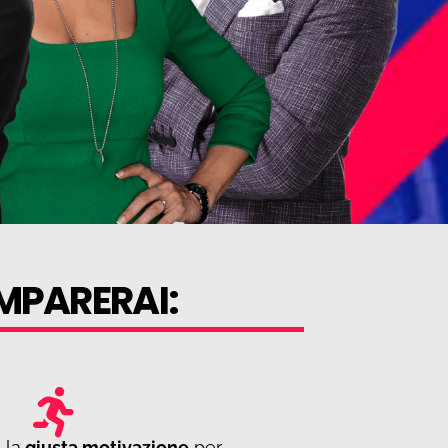
MPARERAI:
 la
giusta motivazione
per