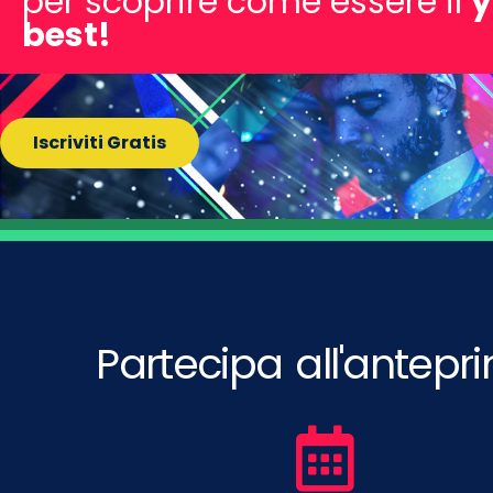
per scoprire come essere il
y
best!
Iscriviti Gratis
Partecipa all'antepr