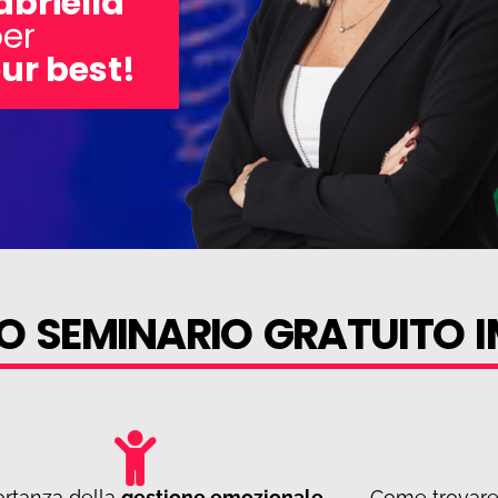
abriella
er
ur best!
O SEMINARIO GRATUITO I
ortanza della
gestione emozionale
Come trovare