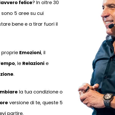
davvero felice
? In oltre 30
i sono 5 aree su cui
tare bene e a tirar fuori il
e proprie
Emozioni
, il
Tempo
, le
Relazioni
e
zione
.
mbiare
la tua condizione o
iore
versione di te, queste 5
vi partire.