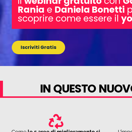
Il
webinar gratuito
con
G
Rania
e
Daniela Bonetti
p
scoprire come essere il
yo
Iscriviti Gratis
IN QUESTO NUOV
Come
le 5 aree di miglioramento si
L’imp