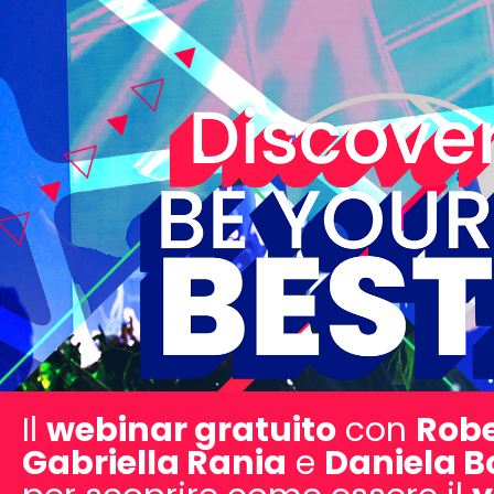
Il
webinar gratuito
con
Robe
Gabriella Rania
e
Daniela B