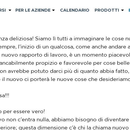
RSI
PER LE AZIENDE
CALENDARIO
PRODOTTI
enza deliziosa! Siamo lì tutti a immaginare le cos
Sempre, l’inizio di un qualcosa, come anche andare 
 nuovo rapporto di lavoro, è un momento piacevoli
mancabilmente propizio e favorevole per cose bell
on avrebbe potuto darci più di quanto abbia fatto,
he il nuovo ci porterà le nuove cose che desideria
a!!!
o per essere vero!
vo non c’entra nulla, abbiamo bisogno di diventa
eriore; questa dimensione c’è chi la chiama nuovo li