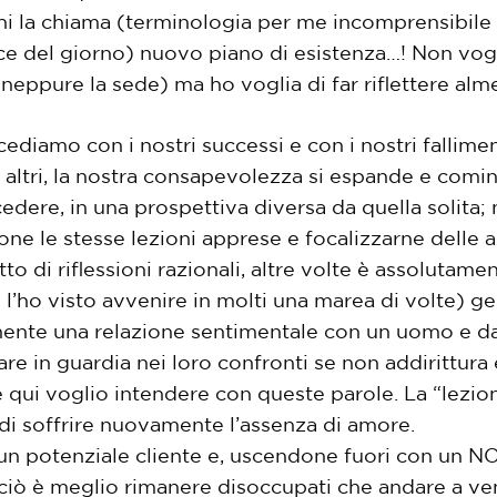
hi la chiama (terminologia per me incomprensibile q
ce del giorno) nuovo piano di esistenza…! Non vogli
 è neppure la sede) ma ho voglia di far riflettere a
cediamo con i nostri successi e con i nostri falli
gli altri, la nostra consapevolezza si espande e com
dere, in una prospettiva diversa da quella solita;
e le stesse lezioni apprese e focalizzarne delle alt
to di riflessioni razionali, altre volte è assolutame
e l’ho visto avvenire in molti una marea di volte) g
nte una relazione sentimentale con un uomo e da q
e in guardia nei loro confronti se non addirittura 
e qui voglio intendere con queste parole. La “lezio
a di soffrire nuovamente l’assenza di amore.
un potenziale cliente e, uscendone fuori con un NO,
ciò è meglio rimanere disoccupati che andare a ve