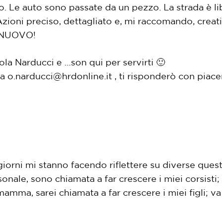
elo. Le auto sono passate da un pezzo. La strada è l
Azioni preciso, dettagliato e, mi raccomando, creat
i NUOVO!
la Narducci e …son qui per servirti 🙂
 a
o.narducci@hrdonline.it
, ti risponderò con piace
giorni mi stanno facendo riflettere su diverse quest
onale, sono chiamata a far crescere i miei corsisti
mamma, sarei chiamata a far crescere i miei figli; va