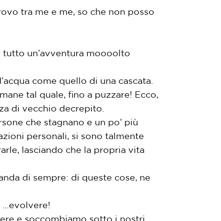
trovo tra me e me, so che non posso
il tutto un’avventura moooolto
’acqua come quello di una cascata.
mane tal quale, fino a puzzare! Ecco,
za di vecchio decrepito.
persone che stagnano e un po’ più
ioni personali, si sono talmente
rle, lasciando che la propria vita
anda di sempre: di queste cose, ne
i …evolvere!
gliere e soccombiamo sotto i nostri