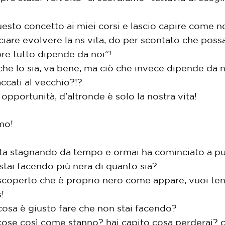
to concetto ai miei corsi e lascio capire come no
sciare evolvere la ns vita, do per scontato che poss
re tutto dipende da noi”!
che lo sia, va bene, ma ciò che invece dipende da 
cati al vecchio?!?
pportunità, d’altronde è solo la nostra vita!
mo!
 sta stagnando da tempo e ormai ha cominciato a p
stai facendo più nera di quanto sia?
e scoperto che è proprio nero come appare, vuoi ten
!
 cosa è giusto fare che non stai facendo?
 cose così come stanno? hai capito cosa perderai? 