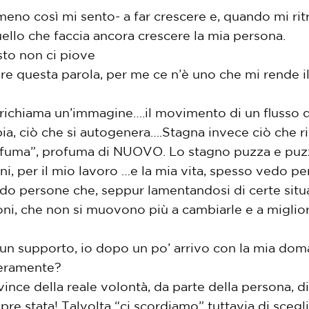
meno così mi sento- a far crescere e, quando mi ri
uello che faccia ancora crescere la mia persona.
sto non ci piove
re questa parola, per me ce n’è uno che mi rende 
richiama un’immagine….il movimento di un flusso d
a, ciò che si autogenera….Stagna invece ciò che ri
rofuma”, profuma di NUOVO. Lo stagno puzza e puz
iorni, per il mio lavoro …e la mia vita, spesso vedo 
 persone che, seppur lamentandosi di certe situaz
oni, che non si muovono più a cambiarle e a migliora
un supporto, io dopo un po’ arrivo con la mia dom
veramente?
ince della reale volontà, da parte della persona, d
sempre stata! Talvolta “ci scordiamo” tuttavia di sce