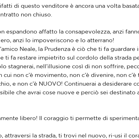
ifatti di questo venditore è ancora una volta basata 
ontratto non chiuso.
on espandono affatto la consapevolezza, anzi fanno
iero, anzi lo impoveriscono e lo atterrano!
amico Neale, la Prudenza è ciò che ti fa guardare i
he ti fa restare impietrito sul cordolo della strada 
o stagnerai, nell’illusione così di non soffrire, pe
in cui non c’è movimento, non c’è divenire, non c’
ecchio, e non c’è NUOVO! Continuerai a desiderare 
sibile che avrai cose nuove e perciò sei destinato 
ente libero! Il coraggio ti permette di sperimentar
, attraversi la strada, ti trovi nel nuovo, ri-usi il c