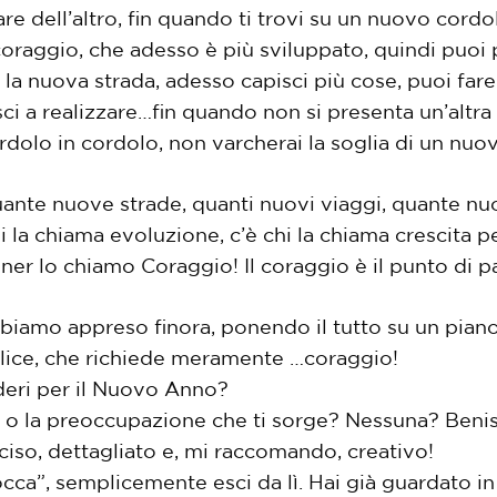
 fare dell’altro, fin quando ti trovi su un nuovo cor
i coraggio, che adesso è più sviluppato, quindi pu
i la nuova strada, adesso capisci più cose, puoi far
sci a realizzare…fin quando non si presenta un’altr
rdolo in cordolo, non varcherai la soglia di un nuo
uante nuove strade, quanti nuovi viaggi, quante nu
 la chiama evoluzione, c’è chi la chiama crescita pe
iner lo chiamo Coraggio! Il coraggio è il punto di pa
biamo appreso finora, ponendo il tutto su un pian
plice, che richiede meramente …coraggio!
ideri per il Nuovo Anno?
a o la preoccupazione che ti sorge? Nessuna? Benis
iso, dettagliato e, mi raccomando, creativo!
occa”, semplicemente esci da lì. Hai già guardato i