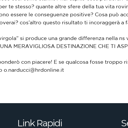
…per te stesso? quante altre sfere della tua vita rovi
ssono essere le conseguenze positive? Cosa può ac
verai? cos’altro questo risultato ti incoraggerà a 
irgola” si produce una grande differenza nella ns vi
E’ UNA MERAVIGLIOSA DESTINAZIONE CHE TI AS
ponderò con piacere! E se qualcosa fosse troppo ris
zo
o.narducci@hrdonline.it
Link Rapidi
S