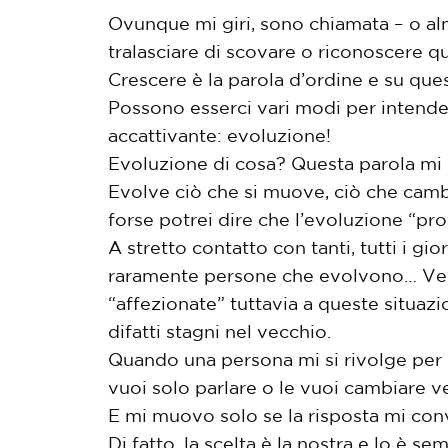
Ovunque mi giri, sono chiamata – o al
tralasciare di scovare o riconoscere q
Crescere è la parola d’ordine e su que
Possono esserci vari modi per intende
accattivante: evoluzione!
Evoluzione di cosa? Questa parola mi 
Evolve ciò che si muove, ciò che cambi
forse potrei dire che l’evoluzione “p
A stretto contatto con tanti, tutti i g
raramente persone che evolvono… Vedo
“affezionate” tuttavia a queste situazi
difatti stagni nel vecchio.
Quando una persona mi si rivolge per 
vuoi solo parlare o le vuoi cambiare 
E mi muovo solo se la risposta mi conv
Di fatto, la scelta è la nostra e lo è 