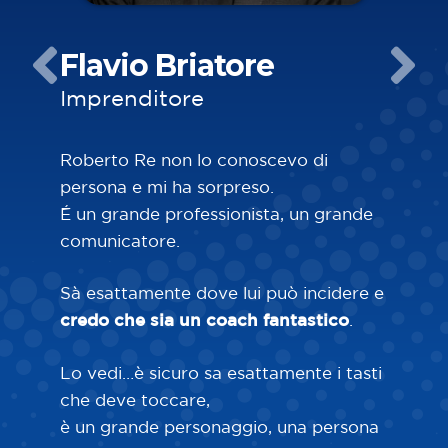
Flavio Briatore
B
Imprenditore
A
de
Roberto Re non lo conoscevo di
persona e mi ha sorpreso.
“I
É un grande professionista, un grande
ge
comunicatore.
ri
fo
Sà esattamente dove lui può incidere e
ca
credo che sia un coach fantastico
.
I 
Lo vedi…è sicuro sa esattamente i tasti
st
che deve toccare,
di
è un grande personaggio, una persona
gi