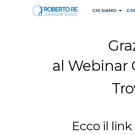
CHI SIAMO
CO
Graz
al Webinar 
Tro
Ecco il lin