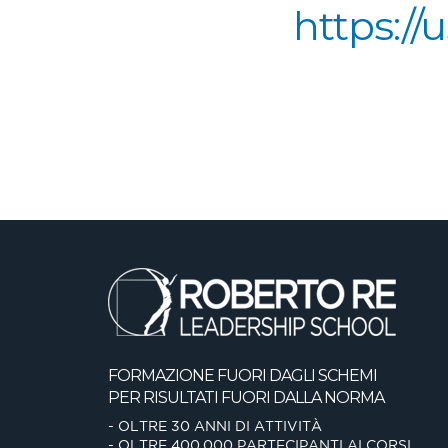
https:/
FORMAZIONE FUORI DAGLI SCHEMI
PER RISULTATI FUORI DALLA NORMA
- OLTRE 30 ANNI DI ATTIVITÀ
- OLTRE 400.000 PARTECIPANTI AI CORSI