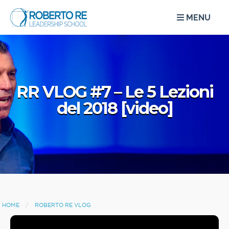
MENU
RR VLOG #7 – Le 5 Lezioni
del 2018 [video]
HOME
ROBERTO RE VLOG