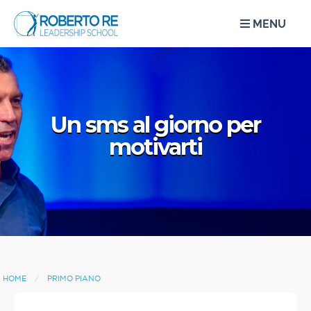
MENU
Un sms al giorno per
motivarti
HOME
PRIMO PIANO